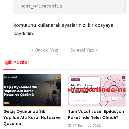
host_writeconfig
komutunu kullanarak ayarlarınızı bir dosyaya
kaydedin.
Yazı
« Önceki Yazı
Sonraki Yazı »
gezinmesi
İlgili Yazılar
Geçiş Oyununda Sık
Tüm Vücut Lazer Epilasyon
Yapılan Altı Karar Hatası ve
Paketinde Neler Olmalı?
Çözümü
27 Temmuz 2026