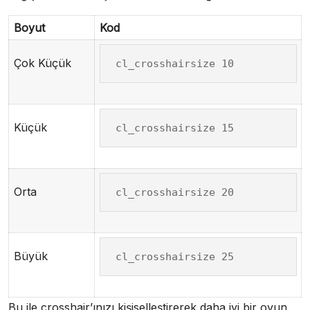
Boyut
Kod
Çok Küçük
cl_crosshairsize 10
Küçük
cl_crosshairsize 15
Orta
cl_crosshairsize 20
Büyük
cl_crosshairsize 25
Bu ile crosshair’ınızı kişiselleştirerek daha iyi bir oyun