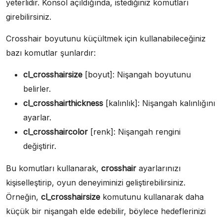
yeterlidir. Konsol açıldığında, istediğiniz komutları
girebilirsiniz.
Crosshair boyutunu küçültmek için kullanabileceğiniz
bazı komutlar şunlardır:
cl_crosshairsize
[boyut]: Nişangah boyutunu
belirler.
cl_crosshairthickness
[kalınlık]: Nişangah kalınlığını
ayarlar.
cl_crosshaircolor
[renk]: Nişangah rengini
değiştirir.
Bu komutları kullanarak,
crosshair
ayarlarınızı
kişiselleştirip, oyun deneyiminizi geliştirebilirsiniz.
Örneğin,
cl_crosshairsize
komutunu kullanarak daha
küçük bir nişangah elde edebilir, böylece hedeflerinizi