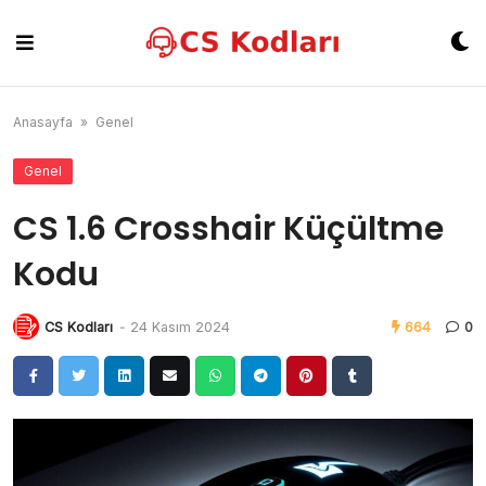
Skip
to
content
Anasayfa
»
Genel
Genel
CS 1.6 Crosshair Küçültme
Kodu
CS Kodları
-
24 Kasım 2024
664
0