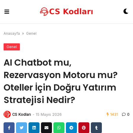
Skip
to
content
Anasayfa
»
Genel
Genel
AI Chatbot mu,
Rezervasyon Motoru mu?
Oteller İçin Doğru Yatırım
Stratejisi Nedir?
CS Kodları
-
15 Mayıs 2026
1431
0