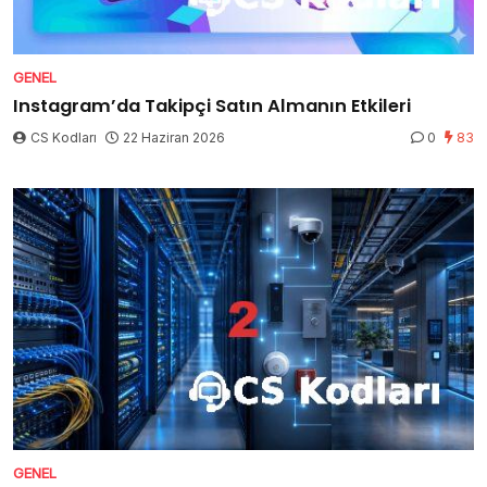
GENEL
Instagram’da Takipçi Satın Almanın Etkileri
CS Kodları
22 Haziran 2026
0
83
GENEL