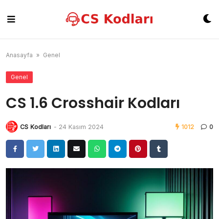
Skip
to
content
Anasayfa
»
Genel
Genel
CS 1.6 Crosshair Kodları
CS Kodları
-
24 Kasım 2024
1012
0