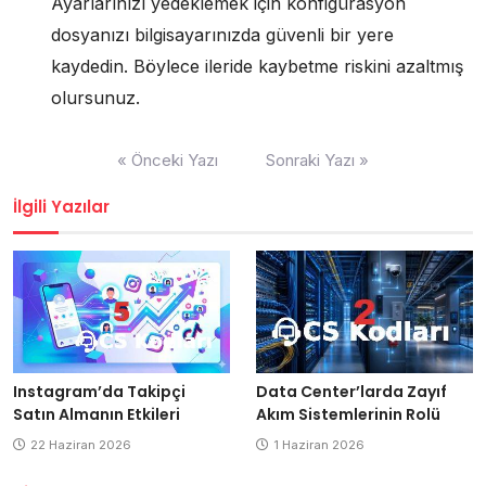
Ayarlarınızı yedeklemek için konfigürasyon
dosyanızı bilgisayarınızda güvenli bir yere
kaydedin. Böylece ileride kaybetme riskini azaltmış
olursunuz.
Yazı
« Önceki Yazı
Sonraki Yazı »
gezinmesi
İlgili Yazılar
Data Center’larda Zayıf
Instagram’da Takipçi
Akım Sistemlerinin Rolü
Satın Almanın Etkileri
1 Haziran 2026
22 Haziran 2026