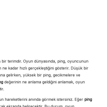
en bir terimdir. Oyun dünyasında, ping, oyuncunun
n ne kadar hızlı gerçekleştiğini gösterir. Düşük bir
ına gelirken, yüksek bir ping, gecikmelere ve
ng
değerinin ne anlama geldiğini anlamak, oyun
ir.
un hareketlerini anında görmek istersiniz. Eğer
ping
arak ekranda belirecektir. Bu durum, oyun