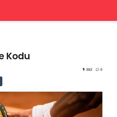
e Kodu
392
0