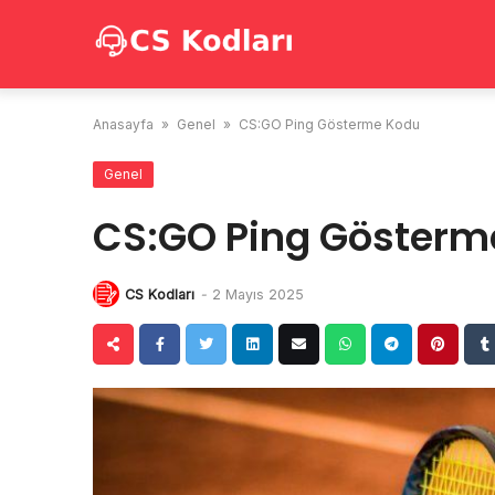
Skip
to
content
Anasayfa
»
Genel
»
CS:GO Ping Gösterme Kodu
Genel
CS:GO Ping Gösterm
CS Kodları
-
2 Mayıs 2025