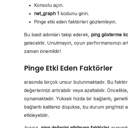
Konsolu açın.
net_graph 1
kodunu girin.
Pinge etki eden faktörleri gözlemleyin.
Bu basit adımları takip ederek,
ping gösterme k
gelecektir. Unutmayın, oyun performansınızı art
zaman önemlidir!
Pinge Etki Eden Faktörler
arasında birçok unsur bulunmaktadır. Bu faktör
değerlerinizi artırabilir veya azaltabilir. Öncelikl
oynamaktadır. Yüksek hızda bir bağlantı, genelli
bağlantı kaliteniz düşükse, bu durum ping’inizi 
etkileyebilir.
Ayrıca,
ping değerini etkileyen faktörler
arasınd