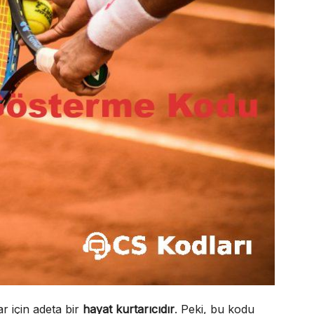
 için adeta bir
hayat kurtarıcıdır
. Peki, bu kodu