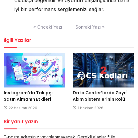
oldukça değerlidir ve oyunun başlangıcında daha
iyi bir performans sergilemenizi sağlar.
Yazı
« Önceki Yazı
Sonraki Yazı »
gezinmesi
İlgili Yazılar
Data Center’larda Zayıf
Instagram’da Takipçi
Akım Sistemlerinin Rolü
Satın Almanın Etkileri
1 Haziran 2026
22 Haziran 2026
Bir yanıt yazın
E-posta adresiniz yayınlanmayacak.
Gerekli alanlar
*
ile