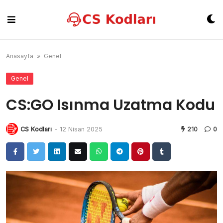
Skip
to
content
Anasayfa
»
Genel
Genel
CS:GO Isınma Uzatma Kodu
CS Kodları
-
12 Nisan 2025
210
0