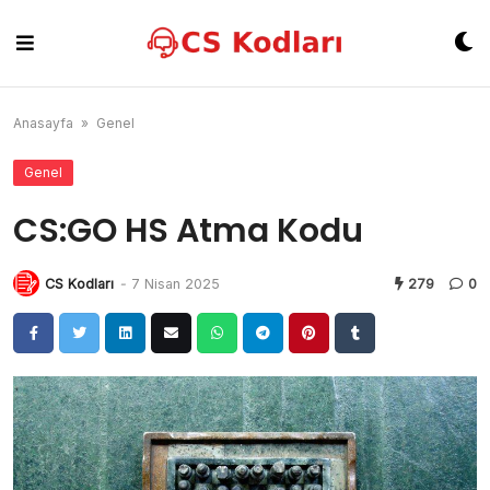
Skip
to
content
Anasayfa
»
Genel
Genel
CS:GO HS Atma Kodu
CS Kodları
-
7 Nisan 2025
279
0