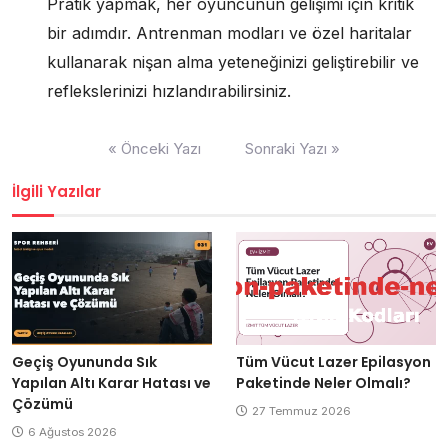
Pratik yapmak, her oyuncunun gelişimi için kritik
bir adımdır. Antrenman modları ve özel haritalar
kullanarak nişan alma yeteneğinizi geliştirebilir ve
reflekslerinizi hızlandırabilirsiniz.
Yazı
« Önceki Yazı
Sonraki Yazı »
gezinmesi
İlgili Yazılar
Geçiş Oyununda Sık
Tüm Vücut Lazer Epilasyon
Yapılan Altı Karar Hatası ve
Paketinde Neler Olmalı?
Çözümü
27 Temmuz 2026
6 Ağustos 2026