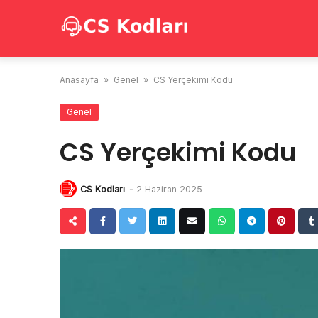
Skip
to
content
Anasayfa
»
Genel
»
CS Yerçekimi Kodu
Genel
CS Yerçekimi Kodu
CS Kodları
-
2 Haziran 2025