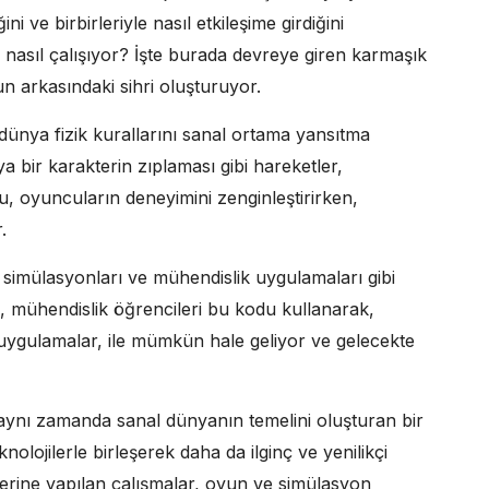
i ve birbirleriyle nasıl etkileşime girdiğini
ak nasıl çalışıyor? İşte burada devreye giren karmaşık
un arkasındaki sihri oluşturuyor.
dünya fizik kurallarını sanal ortama yansıtma
a bir karakterin zıplaması gibi hareketler,
 Bu, oyuncuların deneyimini zenginleştirirken,
.
m simülasyonları ve mühendislik uygulamaları gibi
n, mühendislik öğrencileri bu kodu kullanarak,
tür uygulamalar, ile mümkün hale geliyor ve gelecekte
 aynı zamanda sanal dünyanın temelini oluşturan bir
nolojilerle birleşerek daha da ilginç ve yenilikçi
erine yapılan çalışmalar, oyun ve simülasyon