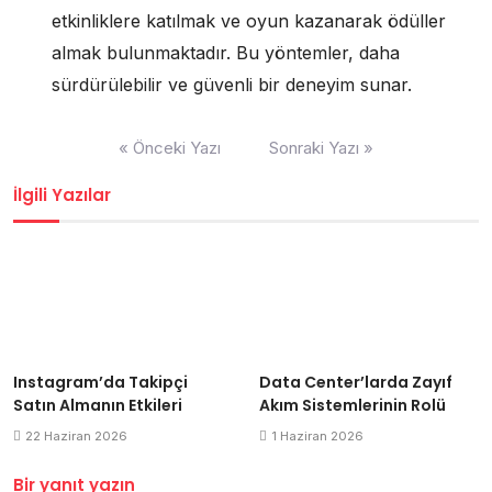
etkinliklere katılmak ve oyun kazanarak ödüller
almak bulunmaktadır. Bu yöntemler, daha
sürdürülebilir ve güvenli bir deneyim sunar.
Yazı
« Önceki Yazı
Sonraki Yazı »
gezinmesi
İlgili Yazılar
Instagram’da Takipçi
Data Center’larda Zayıf
Satın Almanın Etkileri
Akım Sistemlerinin Rolü
22 Haziran 2026
1 Haziran 2026
Bir yanıt yazın