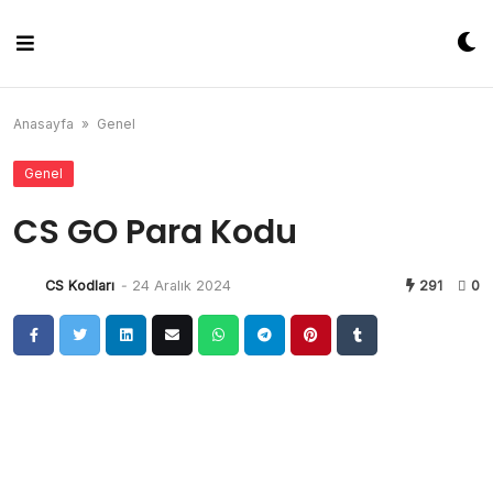
Skip
to
content
Anasayfa
»
Genel
Genel
CS GO Para Kodu
CS Kodları
-
24 Aralık 2024
291
0