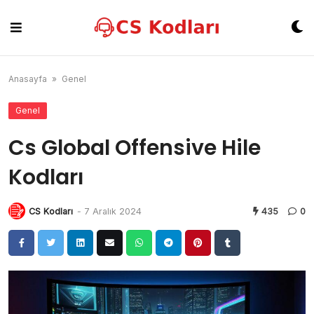
Skip
to
content
Anasayfa
»
Genel
Genel
Cs Global Offensive Hile
Kodları
CS Kodları
-
7 Aralık 2024
435
0