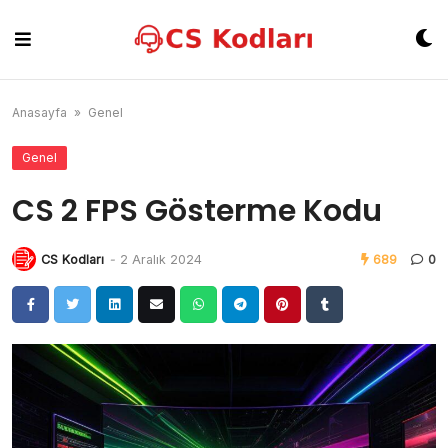
Skip
to
content
Anasayfa
»
Genel
Genel
CS 2 FPS Gösterme Kodu
CS Kodları
-
2 Aralık 2024
689
0