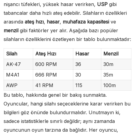
nişancı tüfekleri, yüksek hasar verirken,
USP
gibi
tabancalar daha hızlı ateş edebilir. Silahların özellikleri
arasında
ateş hızı
,
hasar
,
muhafaza kapasitesi
ve
menzil
gibi faktörler yer alır. Aşağıda bazı popüler
silahların özelliklerini özetleyen bir tablo bulunmaktadır:
Silah
Ateş Hızı
Hasar
Menzil
AK-47
600 RPM
36
30m
M4A1
666 RPM
30
35m
AWP
41 RPM
115
100m
Bu tablo, hakkında genel bir bakış sunmakta.
Oyuncular, hangi silahı seçeceklerine karar verirken bu
bilgileri göz önünde bulundurmalıdır. Unutmayın ki,
sadece istatistiklerle sınırlı değildir; aynı zamanda
oyuncunun oyun tarzına da bağlıdır. Her oyuncu,