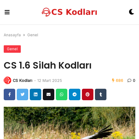
Skip
to
content
Anasayfa
»
Genel
Genel
CS 1.6 Silah Kodları
CS Kodları
-
12 Mart 2025
686
0