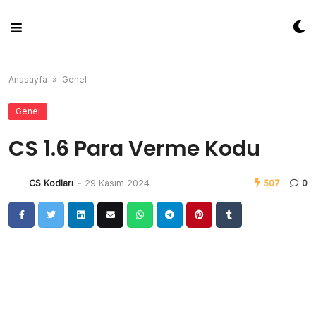
Skip
to
content
Anasayfa
»
Genel
Genel
CS 1.6 Para Verme Kodu
CS Kodları
-
29 Kasım 2024
507
0