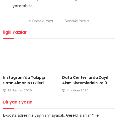
yaratabilir.
Yazı
« Önceki Yazı
Sonraki Yazı »
gezinmesi
İlgili Yazılar
Instagram’da Takipçi
Data Center’larda Zayıf
Satın Almanın Etkileri
Akım Sistemlerinin Rolü
22 Haziran 2026
1 Haziran 2026
Bir yanıt yazın
E-posta adresiniz yayınlanmayacak.
Gerekli alanlar
*
ile