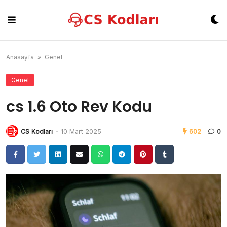
Skip
to
content
Anasayfa
»
Genel
Genel
cs 1.6 Oto Rev Kodu
CS Kodları
-
10 Mart 2025
602
0