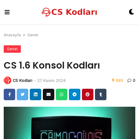
Skip
to
content
Anasayfa
»
Genel
Genel
CS 1.6 Konsol Kodları
CS Kodları
-
27 Kasım 2024
695
0