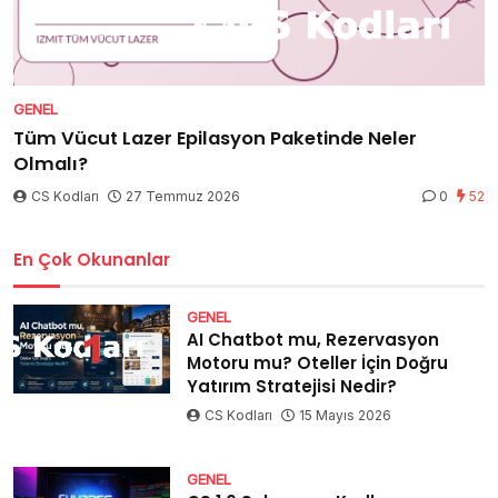
GENEL
Tüm Vücut Lazer Epilasyon Paketinde Neler
Olmalı?
CS Kodları
27 Temmuz 2026
0
52
En Çok Okunanlar
GENEL
AI Chatbot mu, Rezervasyon
Motoru mu? Oteller İçin Doğru
Yatırım Stratejisi Nedir?
CS Kodları
15 Mayıs 2026
GENEL