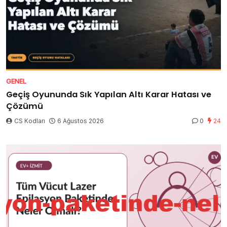
GENEL
Geçiş Oyununda Sık Yapılan Altı Karar Hatası ve
Çözümü
CS Kodları
6 Ağustos 2026
0
24