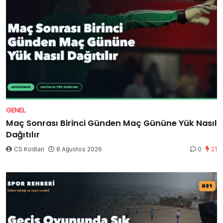
GENEL
Maç Sonrası Birinci Günden Maç Gününe Yük Nasıl
Dağıtılır
CS Kodları
8 Ağustos 2026
0
21