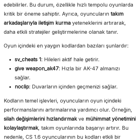
edebilirler. Bu durum, özellikle hızlı tempolu oyunlarda
kritik bir öneme sahiptir. Ayrıca, oyuncuların
takım
arkadaşlarıyla iletişim kurma
yeteneklerini artırarak,
daha etkili stratejiler geliştirmelerine olanak tanır.
Oyun içindeki en yaygın kodlardan bazıları şunlardır:
sv_cheats 1
: Hileleri aktif hale getirir.
give weapon_ak47
: Hızla bir AK-47 almanızı
sağlar.
noclip
: Duvarların içinden geçmenizi sağlar.
Kodların temel işlevleri, oyuncuların oyun içindeki
performanslarını artırmalarına yardımcı olur. Örneğin,
silah değişimlerini hızlandırmak
ve
mühimmat yönetimini
kolaylaştırmak
, takım oyunlarında başarıyı artırır. Bu
nedenle, CS 1.6 oyuncularının bu kodları etkili bir