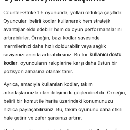
Counter-Strike 1.6 oyununda, yolları oldukça çeşitlidir.
Oyuncular, belirli kodlar kullanarak hem stratejik
avantajlar elde edebilir hem de oyun performanslarını
artırabilirler. Örneğin, bazı kodlar sayesinde
mermilerinizi daha hızlı doldurabilir veya sağlık
seviyenizi anında artırabilirsiniz. Bu tür
kullanıcı dostu
kodlar
, oyuncuların rakiplerine karşı daha üstün bir
pozisyon almasına olanak tanır.
Ayrıca, amacıyla kullanılan kodlar, takım
arkadaşlarınızla olan iletişimi de güçlendirebilir. Örneğin,
belirli bir komut ile harita üzerindeki konumunuzu
hızlıca paylaşabilirsiniz. Bu, takım oyununu daha etkili
hale getirir ve zafer şansınızı artırır.