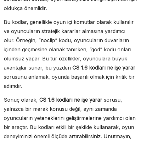
oldukça önemlidir.
Bu kodlar, genellikle oyun içi komutlar olarak kullanılır
ve oyuncuların stratejik kararlar almasına yardımcı
olur. Örneğin, “noclip” kodu, oyuncuların duvarların
içinden geçmesine olanak tanırken, “god” kodu onları
ölümsüz yapar. Bu tür özellikler, oyunculara büyük
avantajlar sunar, bu yüzden
CS 1.6 kodları ne işe yarar
sorusunu anlamak, oyunda başarılı olmak için kritik bir
adımdır.
Sonuç olarak,
CS 1.6 kodları ne işe yarar
sorusu,
yalnızca bir merak konusu değil, aynı zamanda
oyuncuların yeteneklerini geliştirmelerine yardımcı olan
bir araçtır. Bu kodları etkili bir şekilde kullanarak, oyun
deneyiminizi önemli ölçüde artırabilirsiniz. Unutmayın,