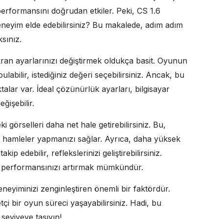
performansını doğrudan etkiler. Peki, CS 1.6
eneyim elde edebilirsiniz? Bu makalede, adım adım
sınız.
ran ayarlarınızı değiştirmek oldukça basit. Oyunun
bilir, istediğiniz değeri seçebilirsiniz. Ancak, bu
lar var. İdeal çözünürlük ayarları, bilgisayar
ğişebilir.
görselleri daha net hale getirebilirsiniz. Bu,
k hamleler yapmanızı sağlar. Ayrıca, daha yüksek
ip edebilir, reflekslerinizi geliştirebilirsiniz.
n performansınızı artırmak mümkündür.
yiminizi zenginleştiren önemli bir faktördür.
etçi bir oyun süreci yaşayabilirsiniz. Hadi, bu
seviyeye taşıyın!