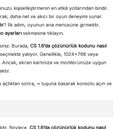
 kişiselleştirmenin en etkili yollarından biridir.
arak, daha net ve akıcı bir oyun deneyimi sunar.
ır
? İlk adım, oyunun ana menüsüne girmektir.
eo ayarları
sekmesine tıklayın.
iniz. Burada,
CS 1.6’da çözünürlük kodunu nasıl
seçmekte yatıyor. Genellikle, 1024×768 veya
ir. Ancak, ekran kartınıza ve monitörünüze uygun
ktır.
u açtıktan sonra,
~
tuşuna basarak konsolu açın ve
tir. Böylece,
CS 1.6’da çözünürlük kodunu nasıl