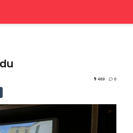
odu
469
0