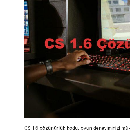
CS 1.6 çözünürlük kodu, oyun deneyiminizi müke