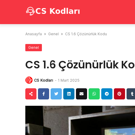
Skip
to
content
Anasayfa
»
Genel
»
CS 1.6 Çözünürlük Kodu
Genel
CS 1.6 Çözünürlük K
CS Kodları
-
1 Mart 2025