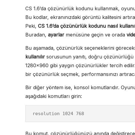
CS 1.6’da çözünürlük kodunu kullanmak, oyununuzu
Bu kodlar, ekranınızdaki görüntü kalitesini artır
Peki,
CS 1.6’da çözünürlük kodunu nasıl kullanıl
Buradan,
ayarlar
menüsüne geçin ve orada
vid
Bu aşamada, çözünürlük seçeneklerini göreceks
kullanılır
sorusunun yanıtı, doğru çözünürlüğü 
1280×960 gibi yaygın çözünürlükler tercih edil
bir çözünürlük seçmek, performansınızı artıraca
Bir diğer yöntem ise, konsol komutlarıdır. Oyun
aşağıdaki komutları girin:
resolution 1024 768
Bu komut, çözünürlüğünüzü anında değiştirecek