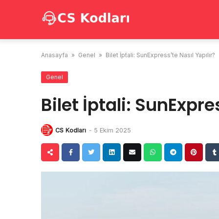
Skip
to
content
Anasayfa
»
Genel
»
Bilet İptali: SunExpress’te Nasıl Yapılır?
Genel
Bilet İptali: SunExpre
CS Kodları
-
5 Ekim 2025